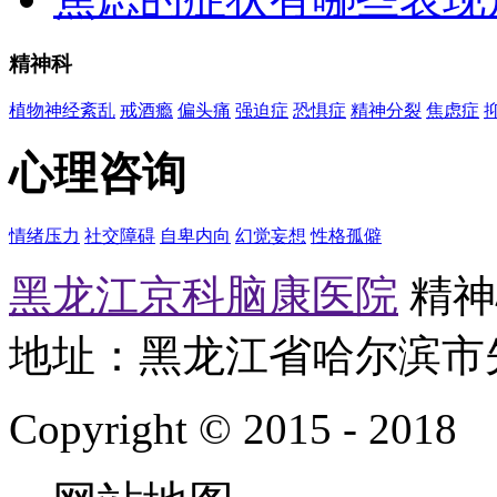
精神科
植物神经紊乱
戒酒瘾
偏头痛
强迫症
恐惧症
精神分裂
焦虑症
心理咨询
情绪压力
社交障碍
自卑内向
幻觉妄想
性格孤僻
黑龙江京科脑康医院
精神心
地址：黑龙江省哈尔滨市
Copyright © 2015 - 2018