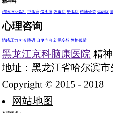
精神科
植物神经紊乱
戒酒瘾
偏头痛
强迫症
恐惧症
精神分裂
焦虑症
心理咨询
情绪压力
社交障碍
自卑内向
幻觉妄想
性格孤僻
黑龙江京科脑康医院
精神心
地址：黑龙江省哈尔滨市
Copyright © 2015 - 2018
网站地图
友情链接：