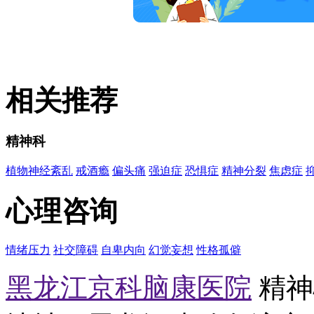
相关推荐
精神科
植物神经紊乱
戒酒瘾
偏头痛
强迫症
恐惧症
精神分裂
焦虑症
心理咨询
情绪压力
社交障碍
自卑内向
幻觉妄想
性格孤僻
黑龙江京科脑康医院
精神心