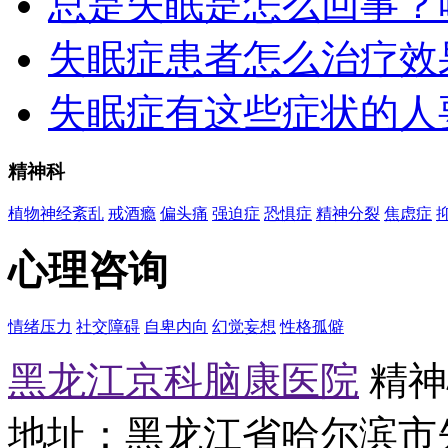
总是失眠是怎么回事？
失眠症患者怎么治疗效
失眠症有这些症状的人
精神科
植物神经紊乱
戒酒瘾
偏头痛
强迫症
恐惧症
精神分裂
焦虑症
心理咨询
情绪压力
社交障碍
自卑内向
幻觉妄想
性格孤僻
黑龙江京科脑康医院
精神心
地址：黑龙江省哈尔滨市