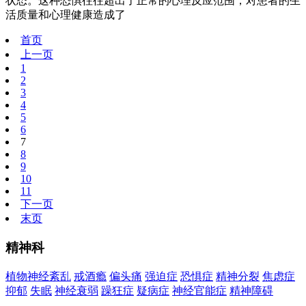
状态。这种恐惧往往超出了正常的心理反应范围，对患者的生
活质量和心理健康造成了
首页
上一页
1
2
3
4
5
6
7
8
9
10
11
下一页
末页
精神科
植物神经紊乱
戒酒瘾
偏头痛
强迫症
恐惧症
精神分裂
焦虑症
抑郁
失眠
神经衰弱
躁狂症
疑病症
神经官能症
精神障碍