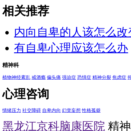
相关推荐
内向自卑的人该怎么改
有自卑心理应该怎么办
精神科
植物神经紊乱
戒酒瘾
偏头痛
强迫症
恐惧症
精神分裂
焦虑症
心理咨询
情绪压力
社交障碍
自卑内向
幻觉妄想
性格孤僻
黑龙江京科脑康医院
精神心